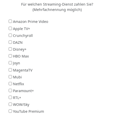
Für welchen Streaming-Dienst zahlen Sie?
(Mehrfachnennung möglich)
Amazon Prime Video
Apple TV+
Crunchyroll
DAZN
Disney+
HBO Max
Joyn
MagentaTV
Mubi
Netflix
Paramount+
RTL+
WOW/Sky
YouTube Premium