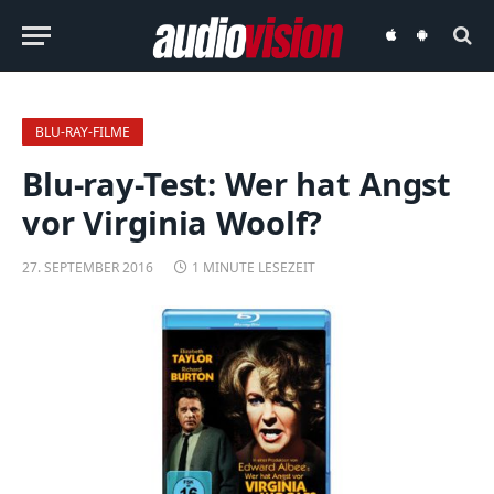
audiovision
audiovision
iOS-
Android-
App
App
BLU-RAY-FILME
Blu-ray-Test: Wer hat Angst
vor Virginia Woolf?
27. SEPTEMBER 2016
1 MINUTE LESEZEIT