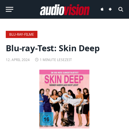
audiovision
audiovision
iOS-
Android-
App
App
BLU-RAY-FILME
Blu-ray-Test: Skin Deep
12. APRIL 2024
1 MINUTE LESEZEIT