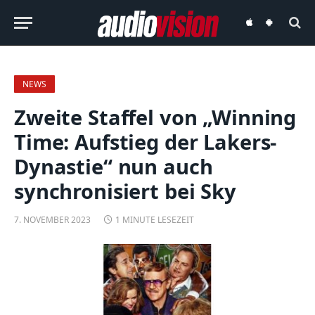
audiovision
audiovision
iOS-
Android-
App
App
NEWS
Zweite Staffel von „Winning
Time: Aufstieg der Lakers-
Dynastie“ nun auch
synchronisiert bei Sky
7. NOVEMBER 2023
1 MINUTE LESEZEIT