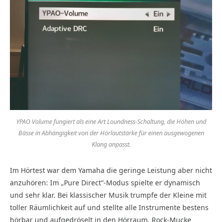
YPAO Volume fungiert als eine Art Loundness-Schaltung, die Höhen und
Bässe in Abhängigkeit von der Hörlautstärke für einen ausgewogenen
Klang anpasst.
Im Hörtest war dem Yamaha die geringe Leistung aber nicht
anzuhören: Im „Pure Direct“-Modus spielte er dynamisch
und sehr klar. Bei klassischer Musik trumpfe der Kleine mit
toller Räumlichkeit auf und stellte alle Instrumente bestens
hörbar und aufgedröselt in den Hörraum. Rock-Mucke