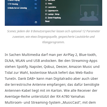
Scenes: Jedem der 8 Benutzerspeicher lassen sich optional 12 Parameter
zuweisen, wie etwa Eingangsquelle, gespeicherte Lautstärke und
Klangprogramm.
In Sachen Multimedia darf man per AirPlay 2, Blue-tooth,
DLNA, WLAN und USB andocken. Bei den Streaming-Apps
stehen Spotify, Napster, Qobuz, Deezer, Amazon Music und
Tidal zur Wahl, kostenlose Musik liefert das Web-Radio
TuneIn. Dank DAB+ kann man Digitalradio aber auch über
die terrestrische Antenne empfangen; das dafür benötigte
Antennen-Kabel liegt mit im Karton. Wie alle Receiver der
Aventage-Reihe unterstützt der RX-A780 Yamahas
Multiroom- und Streaming-System „MusicCast“, mit dem