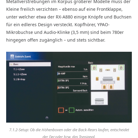
Metallverstrebungen im Korpus größerer Modelle muss der
Kleine freilich verzichten – ebenso auf eine Frontklappe,
unter welcher etwa der RX-A880 einige Knöpfe und Buchsen
für ein edleres Design versteckt. Kopfhörer, YPAO-
Mikrobuchse und Audio-Klinke (3,5 mm) sind beim 780er
hingegen offen zugänglich – und stets sichtbar.
7.1.2-Setup: Ob die Höhenboxen oder die Back-Rears laufen, entscheidet
der Decoder bzw. das Tonsignal.