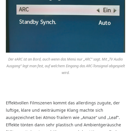
Der eARC ist an Bord, auch wenn das Menü nur „ARC“ sagt. Mit „TV Audio
Ausgang“ legt man fest, auf welchem Eingang das ARC-Tonsignal abgespielt
wird.
Effektvollen Filmszenen kommt das allerdings zugute, der
luftige, klare und weiträumige Klang machte sich
ausgezeichnet bei Atmos-Trailern wie „Amaze“ und „Leaf“.
Effekte tönten dann sehr plastisch und Ambientgeräusche