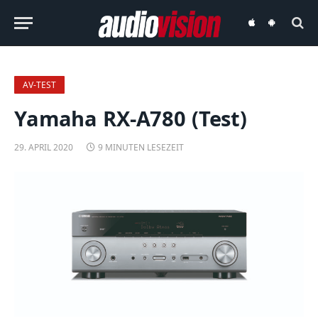
audiovision
audiovision
iOS-
Android-
App
App
AV-TEST
Yamaha RX-A780 (Test)
29. APRIL 2020
9 MINUTEN LESEZEIT