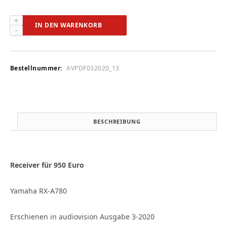
Yamaha
IN DEN WARENKORB
RX-
A780
(audiovision
3-
Bestellnummer:
AVPDF032020_13
2020)
Menge
BESCHREIBUNG
Receiver
für 950 Euro
Yamaha RX-A780
Erschienen in audiovision Ausgabe 3-2020