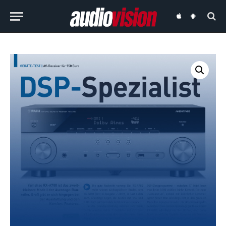
audiovision
audiovision
iOS-
Android-
App
App