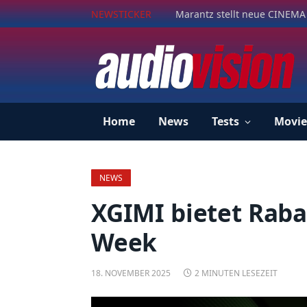
NEWSTICKER
Marantz stellt neue CINEMA 
Home
News
Tests
Movie
NEWS
XGIMI bietet Rabat
Week
18. NOVEMBER 2025
2 MINUTEN LESEZEIT