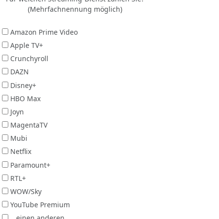
(Mehrfachnennung möglich)
Amazon Prime Video
Apple TV+
Crunchyroll
DAZN
Disney+
HBO Max
Joyn
MagentaTV
Mubi
Netflix
Paramount+
RTL+
WOW/Sky
YouTube Premium
...einen anderen