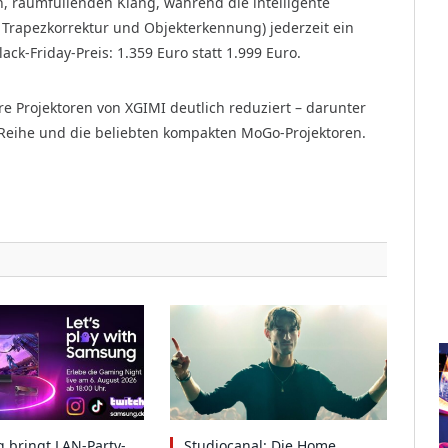
n, raumfüllenden Klang, während die intelligente
Trapezkorrektur und Objekterkennung) jederzeit ein
ack-Friday-Preis: 1.359 Euro statt 1.999 Euro.
re Projektoren von XGIMI deutlich reduziert – darunter
 Reihe und die beliebten kompakten MoGo-Projektoren.
 bringt LAN-Party-
Studiocanal: Die Home