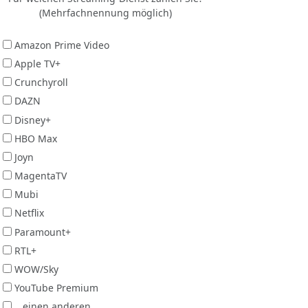
(Mehrfachnennung möglich)
Amazon Prime Video
Apple TV+
Crunchyroll
DAZN
Disney+
HBO Max
Joyn
MagentaTV
Mubi
Netflix
Paramount+
RTL+
WOW/Sky
YouTube Premium
...einen anderen