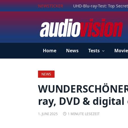
NEWSTICKER
UHD-Blu-ray-Test: Top Secret
Home
News
Tests
Movie
NEWS
WUNDERSCHÖNER: A
ray, DVD & digital 
1. JUNI 2025
1 MINUTE LESEZEIT