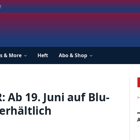
!
s & More
Heft
Abo & Shop
b 19. Juni auf Blu-
>
erhältlich
A