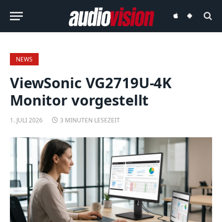
audiovision
audiovision
iOS-
Android-
App
App
NEWS
ViewSonic VG2719U-4K
Monitor vorgestellt
1. JULI 2026
3 MINUTEN LESEZEIT