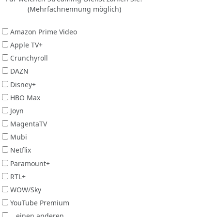
(Mehrfachnennung möglich)
Amazon Prime Video
Apple TV+
Crunchyroll
DAZN
Disney+
HBO Max
Joyn
MagentaTV
Mubi
Netflix
Paramount+
RTL+
WOW/Sky
YouTube Premium
...einen anderen