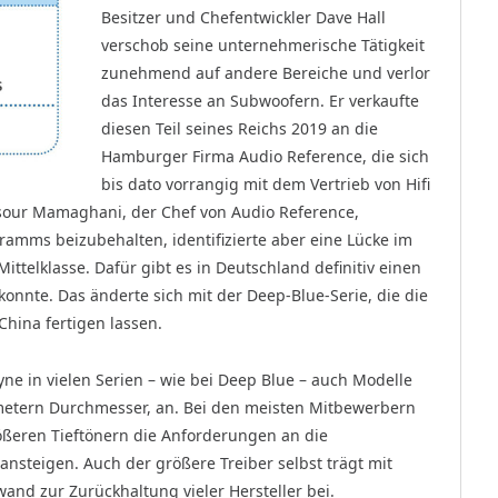
Besitzer und Chefentwickler Dave Hall
verschob seine unternehmerische Tätigkeit
zunehmend auf andere Bereiche und verlor
das Interesse an Subwoofern. Er verkaufte
diesen Teil seines Reichs 2019 an die
Hamburger Firma Audio Reference, die sich
bis dato vorrangig mit dem Vertrieb von Hifi
sour Mamaghani, der Chef von Audio Reference,
ramms beizubehalten, identifizierte aber eine Lücke im
ittelklasse. Dafür gibt es in Deutschland definitiv einen
onnte. Das änderte sich mit der Deep-Blue-Serie, die die
hina fertigen lassen.
yne in vielen Serien – wie bei Deep Blue – auch Modelle
timetern Durchmesser, an. Bei den meisten Mitbewerbern
rößeren Tieftönern die Anforderungen an die
nsteigen. Auch der größere Treiber selbst trägt mit
nd zur Zurückhaltung vieler Hersteller bei.