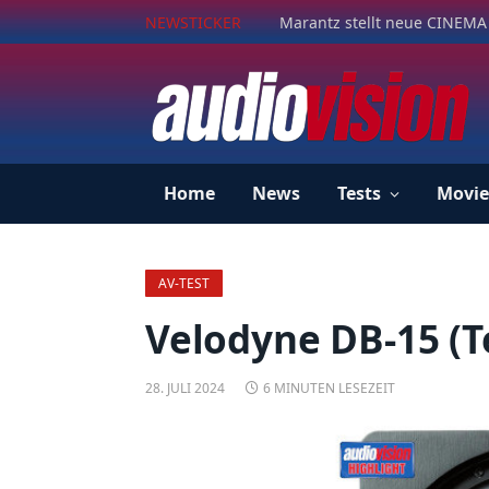
NEWSTICKER
Marantz stellt neue CINEMA 
Home
News
Tests
Movie
AV-TEST
Velodyne DB-15 (T
28. JULI 2024
6 MINUTEN LESEZEIT