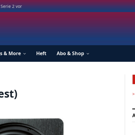
Serie 2 vor
s & More
Heft
Abo & Shop
est)
>
A