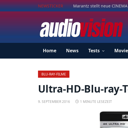
NEWSTICKER
Marantz stellt neue CINEMA 
Home
News
Tests
Movie
BLU-RAY-FILME
Ultra-HD-Blu-ray-
9. SEPTEMBER 2016
1 MINUTE LESEZEIT