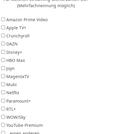
(Mehrfachnennung möglich)
Amazon Prime Video
Apple TV+
Crunchyroll
DAZN
Disney+
HBO Max
Joyn
MagentaTV
Mubi
Netflix
Paramount+
RTL+
WOW/Sky
YouTube Premium
...einen anderen