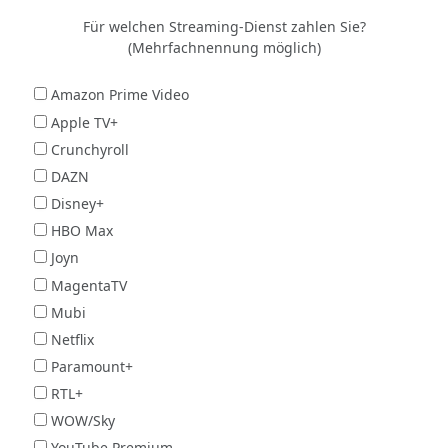
Für welchen Streaming-Dienst zahlen Sie?
(Mehrfachnennung möglich)
Amazon Prime Video
Apple TV+
Crunchyroll
DAZN
Disney+
HBO Max
Joyn
MagentaTV
Mubi
Netflix
Paramount+
RTL+
WOW/Sky
YouTube Premium