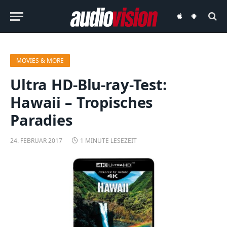
audiovision
audiovision
iOS-
Android-
App
App
MOVIES & MORE
Ultra HD-Blu-ray-Test:
Hawaii – Tropisches
Paradies
24. FEBRUAR 2017
1 MINUTE LESEZEIT