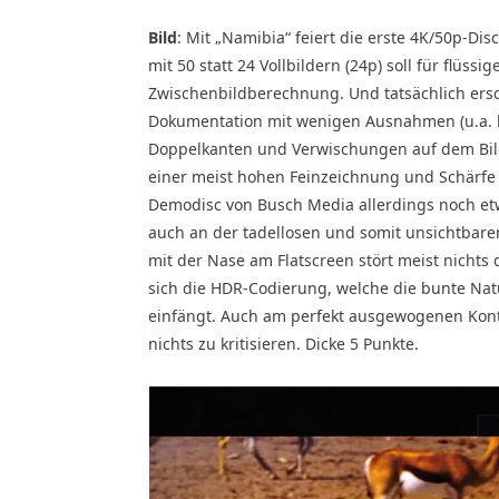
Bild
:
Mit „Namibia“ feiert die erste 4K/50p-Dis
mit 50 statt 24 Vollbildern (24p) soll für flü
Zwischenbildberechnung. Und tatsächlich ers
Dokumentation mit wenigen Ausnahmen (u.a. b
Doppelkanten und Verwischungen auf dem Bil
einer meist hohen Feinzeichnung und Schärfe 
Demodisc von Busch Media allerdings noch etw
auch an der tadellosen und somit unsichtbaren
mit der Nase am Flatscreen stört meist nichts 
sich die HDR-Codierung, welche die bunte Natu
einfängt. Auch am perfekt ausgewogenen Kont
nichts zu kritisieren. Dicke 5 Punkte.