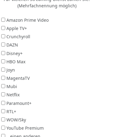
(Mehrfachnennung möglich)
Amazon Prime Video
Apple TV+
Crunchyroll
DAZN
Disney+
HBO Max
Joyn
MagentaTV
Mubi
Netflix
Paramount+
RTL+
WOW/Sky
YouTube Premium
...einen anderen