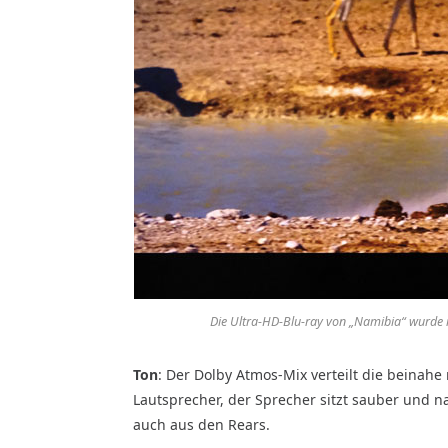
Die Ultra-HD-Blu-ray von „Namibia“ wurde m
Ton
:
Der Dolby Atmos-Mix verteilt die beinahe
Lautsprecher, der Sprecher sitzt sauber und n
auch aus den Rears.