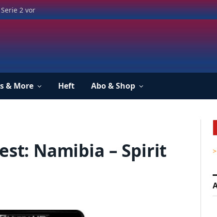
Serie 2 vor
s & More
Heft
Abo & Shop
est: Namibia – Spirit
>
A