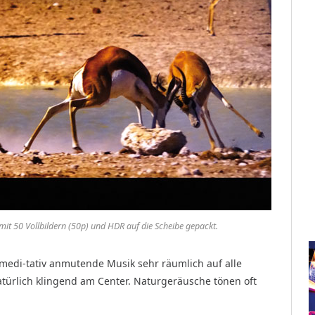
it 50 Vollbildern (50p) und HDR auf die Scheibe gepackt.
 medi-tativ anmutende Musik sehr räumlich auf alle
atürlich klingend am Center. Naturgeräusche tönen oft