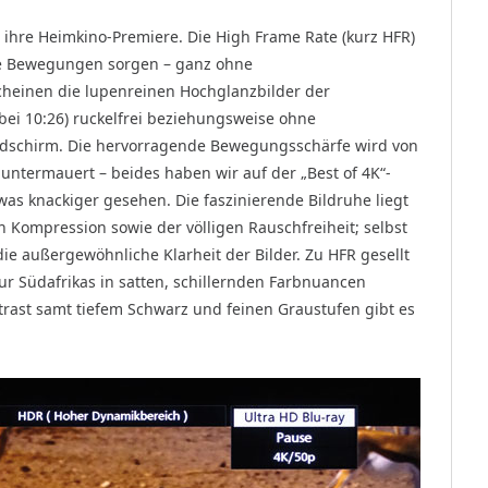
c ihre Heimkino-Premiere. Die High Frame Rate (kurz HFR)
ssige Bewegungen sorgen – ganz ohne
cheinen die lupenreinen Hochglanzbilder der
ei 10:26) ruckelfrei beziehungsweise ohne
dschirm. Die hervorragende Bewegungsschärfe wird von
untermauert – beides haben wir auf der „Best of 4K“-
as knackiger gesehen. Die faszinierende Bildruhe liegt
 Kompression sowie der völligen Rauschfreiheit; selbst
die außergewöhnliche Klarheit der Bilder. Zu HFR gesellt
r Südafrikas in satten, schillernden Farbnuancen
rast samt tiefem Schwarz und feinen Graustufen gibt es