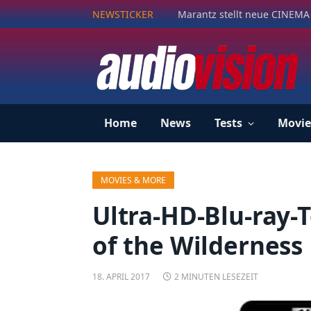
NEWSTICKER
Marantz stellt neue CINEMA 
Home
News
Tests
Movie
MOVIES & MORE
Ultra-HD-Blu-ray-T
of the Wilderness
18. APRIL 2017
2 MINUTEN LESEZEIT