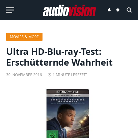
audiovision
audiovision
iOS-
Android-
App
App
MOVIES & MORE
Ultra HD-Blu-ray-Test:
Erschütternde Wahrheit
30. NOVEMBER 2016
1 MINUTE LESEZEIT