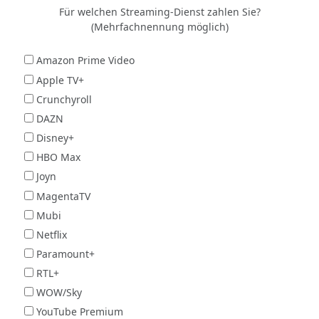
Für welchen Streaming-Dienst zahlen Sie?
(Mehrfachnennung möglich)
Amazon Prime Video
Apple TV+
Crunchyroll
DAZN
Disney+
HBO Max
Joyn
MagentaTV
Mubi
Netflix
Paramount+
RTL+
WOW/Sky
YouTube Premium