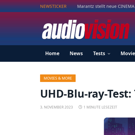
NEWSTICKER
Marantz stellt neue CINEMA 
Home
News
Tests
Movie
MOVIES & MORE
UHD-Blu-ray-Test:
3. NOVEMBER 2023
1 MINUTE LESEZEIT