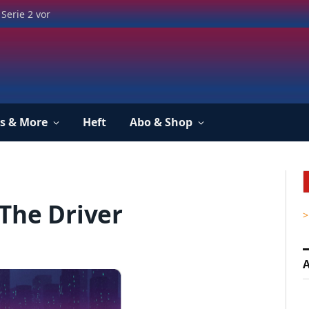
Serie 2 vor
s & More
Heft
Abo & Shop
 The Driver
>
A