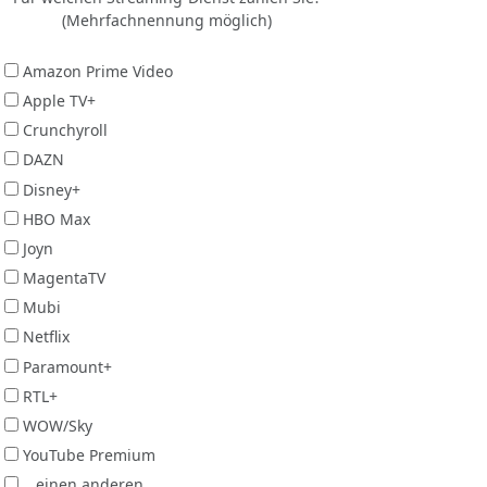
(Mehrfachnennung möglich)
Amazon Prime Video
Apple TV+
Crunchyroll
DAZN
Disney+
HBO Max
Joyn
MagentaTV
Mubi
Netflix
Paramount+
RTL+
WOW/Sky
YouTube Premium
...einen anderen