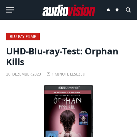
audiovision
audiovision
iOS-
Android-
App
App
BLU-RAY-FILME
UHD-Blu-ray-Test: Orphan
Kills
20. DEZEMBER 2023
1 MINUTE LESEZEIT