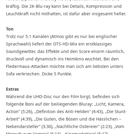
kräftig. Die 2K-Blu-ray kann bei Details, Kompression und
Leuchtkraft nicht mithalten, ist dafür aber insgesamt heller.
Ton
Trotz nur 5.1 Kanälen (Atmos gibt es nur bei englischer
Sprachwahl) liefert der DTS-HD-Mix ein erstklassiges
Soundgewitter, das Effekte und den Score enorm räumlich,
druckvoll und dynamisch ins Heimkino wuchtet. Bei den
Fledermaus-Attacken möchte man sich am liebsten unters
Sofa verkriechen. Dicke 5 Punkte.
Extras
Während die UHD-Disc nur den Film birgt, befinden sich
folgende Boni auf der beiliegenden Bluray: „Licht, Kamera,
Action“ (5:26), „Definition des Anti-Helden“ (4:43), „Die Stunt-
Arbeit“ (4:39), „Die Guten, die Bösen und die Hässlichen –
Nebendarsteller“ (3:30), „Nächtliche Ostereier“ (2:23), „Vom
Mensch zum Vampir“ (5:13), „Kinomarketing“ (5:17),