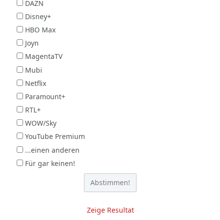
DAZN
Disney+
HBO Max
Joyn
MagentaTV
Mubi
Netflix
Paramount+
RTL+
WOW/Sky
YouTube Premium
...einen anderen
Für gar keinen!
Zeige Resultat