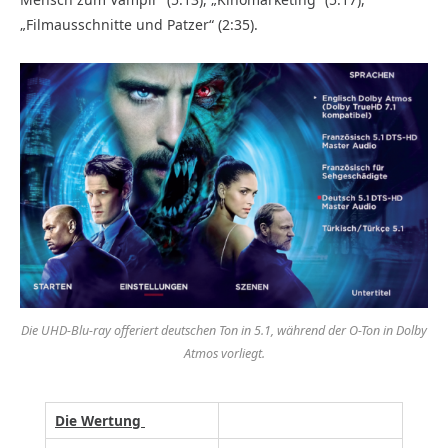
„Filmausschnitte und Patzer“ (2:35).
Die UHD-Blu-ray offeriert deutschen Ton in 5.1, während der O-Ton in Dolby
Atmos vorliegt.
Die Wertung