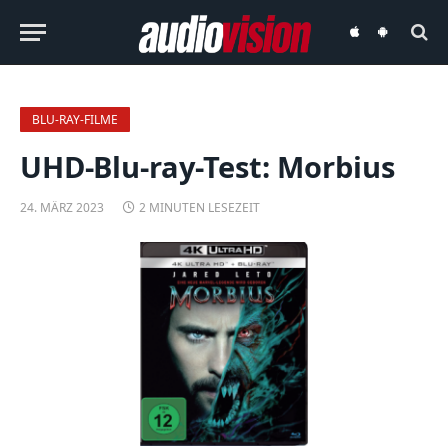
audiovision
audiovision
iOS-
Android-
App
App
BLU-RAY-FILME
UHD-Blu-ray-Test: Morbius
24. MÄRZ 2023
2 MINUTEN LESEZEIT