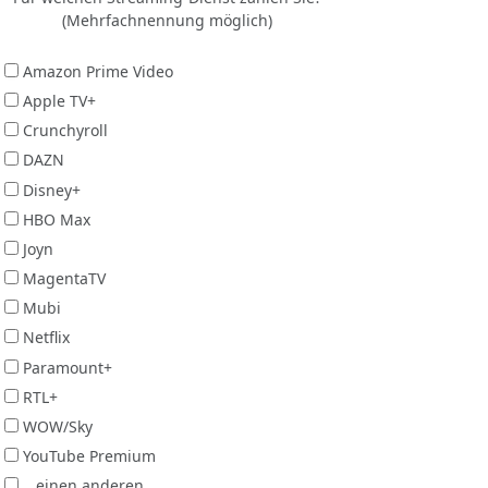
(Mehrfachnennung möglich)
Amazon Prime Video
Apple TV+
Crunchyroll
DAZN
Disney+
HBO Max
Joyn
MagentaTV
Mubi
Netflix
Paramount+
RTL+
WOW/Sky
YouTube Premium
...einen anderen