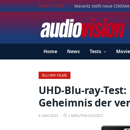
NEWSTICKER
Marantz stellt neue CINEMA 
Home
News
Tests
Movie
BLU-RAY-FILME
UHD-Blu-ray-Test: 
Geheimnis der ver
8. MAI 2023
2 MINUTEN LESEZEIT