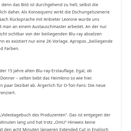
 denn das Bild ist durchgehend zu hell; selbst die
ch daher. Als Konsequenz wirkt die Dschungelszenerie
n. Nach Rücksprache mit Anbieter Leonine wurde uns
nd man an einem Austauschmaster arbeitet. An der nur
icht sichtbar von der beiliegenden Blu-ray absetzen
nn es existiert nur eine 2K-Vorlage. Apropos „beiliegende
nd Farben.
r 15 Jahre alten Blu-ray-Erstauflage. Egal, ob
Donner – selten bebt das Heimkino so wie hier.
 paar Dezibel ab. Ärgerlich für O-Ton-Fans: Die neue
enziert.
n „Videotagebuch des Produzenten“. Das ist entgegen der
Minuten lang und hat trotz „OmU“-Hinweis keine
gt den acht Minuten längeren Extended Cut in Englisch