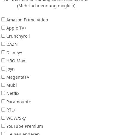
(Mehrfachnennung möglich)
Amazon Prime Video
Apple TV+
Crunchyroll
DAZN
Disney+
HBO Max
Joyn
MagentaTV
Mubi
Netflix
Paramount+
RTL+
WOW/Sky
YouTube Premium
...einen anderen