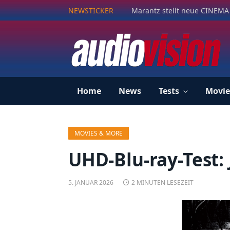
NEWSTICKER
Marantz stellt neue CINEMA 
Home
News
Tests
Movie
MOVIES & MORE
UHD-Blu-ray-Test
5. JANUAR 2026
2 MINUTEN LESEZEIT