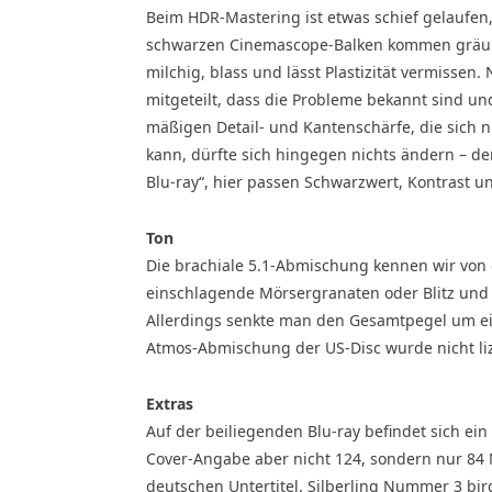
Beim HDR-Mastering ist etwas schief gelaufen,
schwarzen Cinemascope-Balken kommen gräuli
milchig, blass und lässt Plastizität vermisse
mitgeteilt, dass die Probleme bekannt sind u
mäßigen Detail- und Kantenschärfe, die sich n
kann, dürfte sich hingegen nichts ändern – de
Blu-ray“, hier passen Schwarzwert, Kontrast u
Ton
Die brachiale 5.1-Abmischung kennen wir von de
einschlagende Mörsergranaten oder Blitz und 
Allerdings senkte man den Gesamtpegel um ein
Atmos-Abmischung der US-Disc wurde nicht liz
Extras
Auf der beiliegenden Blu-ray befindet sich ei
Cover-Angabe aber nicht 124, sondern nur 84 
deutschen Untertitel. Silberling Nummer 3 bir