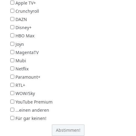
Apple TV+
Crunchyroll
DAZN
Disney+
HBO Max
Joyn
MagentaTV
Mubi
Netflix
Paramount+
RTL+
WOW/Sky
YouTube Premium
...einen anderen
Für gar keinen!