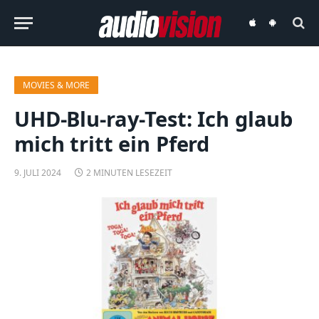
audiovision
audiovision
iOS-
Android-
App
App
MOVIES & MORE
UHD-Blu-ray-Test: Ich glaub
mich tritt ein Pferd
9. JULI 2024
2 MINUTEN LESEZEIT