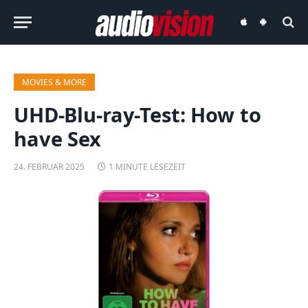
audiovision
audiovision
iOS-
Android-
App
App
MOVIES & MORE
UHD-Blu-ray-Test: How to
have Sex
24. FEBRUAR 2025
1 MINUTE LESEZEIT