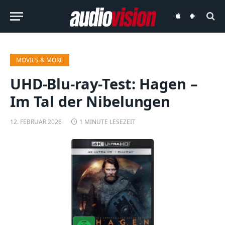
audiovision
audiovision
iOS-
Android-
App
App
MOVIES & MORE
UHD-Blu-ray-Test: Hagen –
Im Tal der Nibelungen
12. FEBRUAR 2026
1 MINUTE LESEZEIT