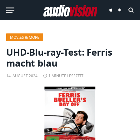
audiovision
audiovision
iOS-
Android-
App
App
MOVIES & MORE
UHD-Blu-ray-Test: Ferris
macht blau
14. AUGUST 2024
1 MINUTE LESEZEIT