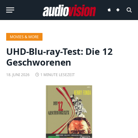
audiovision
audiovision
iOS-
Android-
App
App
MOVIES & MORE
UHD-Blu-ray-Test: Die 12
Geschworenen
18. JUNI 2026
1 MINUTE LESEZEIT