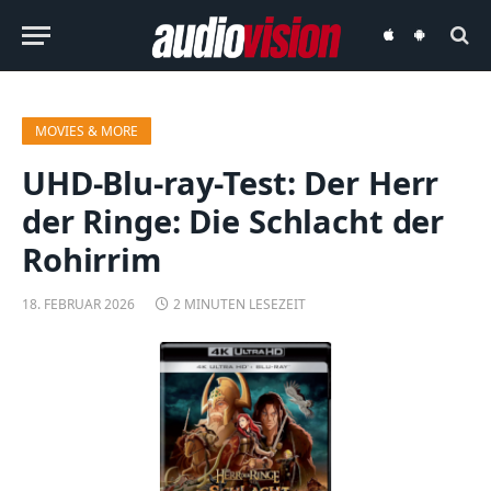
audiovision
audiovision
iOS-
Android-
App
App
MOVIES & MORE
UHD-Blu-ray-Test: Der Herr
der Ringe: Die Schlacht der
Rohirrim
18. FEBRUAR 2026
2 MINUTEN LESEZEIT