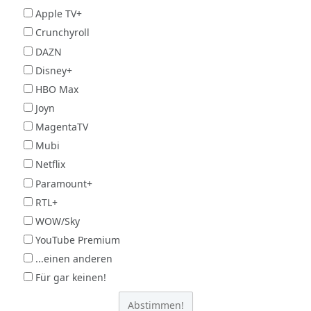
Apple TV+
Crunchyroll
DAZN
Disney+
HBO Max
Joyn
MagentaTV
Mubi
Netflix
Paramount+
RTL+
WOW/Sky
YouTube Premium
...einen anderen
Für gar keinen!