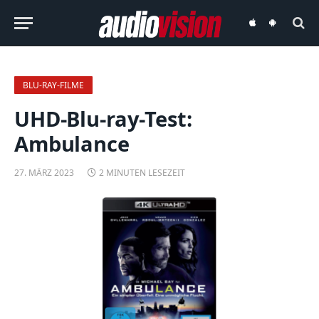
audiovision
audiovision
iOS-
Android-
App
App
BLU-RAY-FILME
UHD-Blu-ray-Test:
Ambulance
27. MÄRZ 2023
2 MINUTEN LESEZEIT