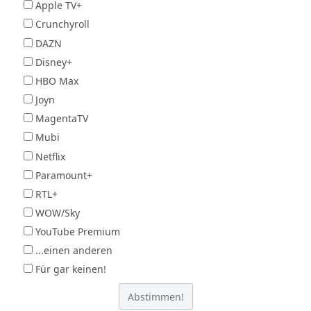
Apple TV+
Crunchyroll
DAZN
Disney+
HBO Max
Joyn
MagentaTV
Mubi
Netflix
Paramount+
RTL+
WOW/Sky
YouTube Premium
...einen anderen
Für gar keinen!