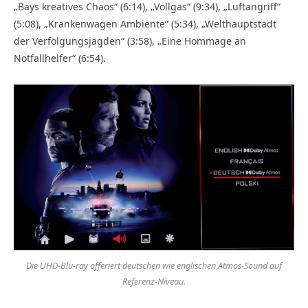
„Bays kreatives Chaos“ (6:14), „Vollgas“ (9:34), „Luftangriff“
(5:08), „Krankenwagen Ambiente“ (5:34), „Welthauptstadt
der Verfolgungsjagden“ (3:58), „Eine Hommage an
Notfallhelfer“ (6:54).
Die UHD-Blu-ray offeriert deutschen wie englischen Atmos-Sound auf
Referenz-Niveau.