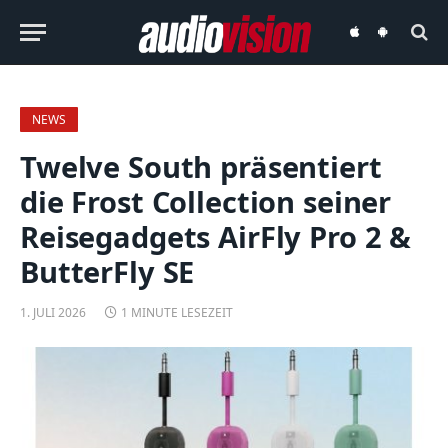
audiovision
audiovision
iOS-
Android-
App
App
NEWS
Twelve South präsentiert
die Frost Collection seiner
Reisegadgets AirFly Pro 2 &
ButterFly SE
1. JULI 2026
1 MINUTE LESEZEIT