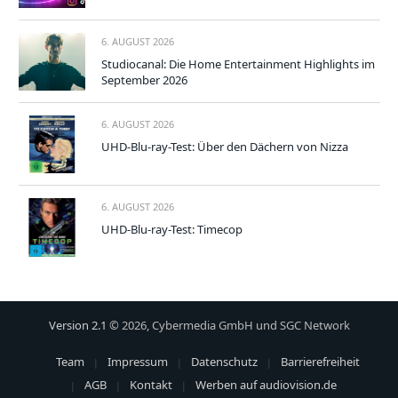
6. AUGUST 2026
Studiocanal: Die Home Entertainment Highlights im
September 2026
6. AUGUST 2026
UHD-Blu-ray-Test: Über den Dächern von Nizza
6. AUGUST 2026
UHD-Blu-ray-Test: Timecop
Version 2.1
© 2026, Cybermedia GmbH und SGC Network
Team
Impressum
Datenschutz
Barrierefreiheit
AGB
Kontakt
Werben auf audiovision.de