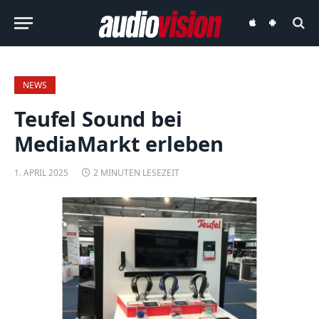
audiovision
audiovision
iOS-
Android-
App
App
NEWS
Teufel Sound bei
MediaMarkt erleben
1. APRIL 2025
2 MINUTEN LESEZEIT