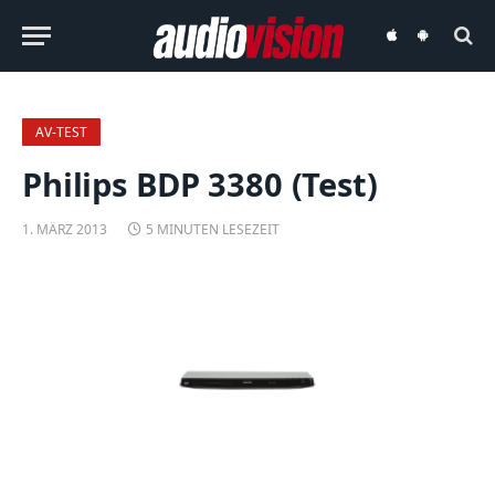
audiovision
audiovision
iOS-
Android-
App
App
AV-TEST
Philips BDP 3380 (Test)
1. MÄRZ 2013
5 MINUTEN LESEZEIT