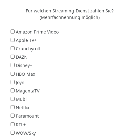
Für welchen Streaming-Dienst zahlen Sie?
(Mehrfachnennung möglich)
Amazon Prime Video
Apple TV+
Crunchyroll
DAZN
Disney+
HBO Max
Joyn
MagentaTV
Mubi
Netflix
Paramount+
RTL+
WOW/Sky