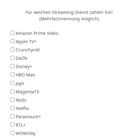
Für welchen Streaming-Dienst zahlen Sie?
(Mehrfachnennung möglich)
Amazon Prime Video
Apple TV+
Crunchyroll
DAZN
Disney+
HBO Max
Joyn
MagentaTV
Mubi
Netflix
Paramount+
RTL+
WOW/Sky