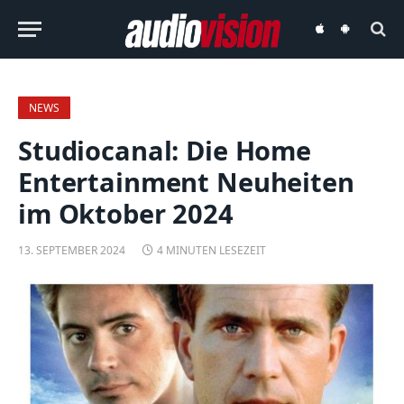
audiovision
audiovision
iOS-
Android-
App
App
NEWS
Studiocanal: Die Home
Entertainment Neuheiten
im Oktober 2024
13. SEPTEMBER 2024
4 MINUTEN LESEZEIT