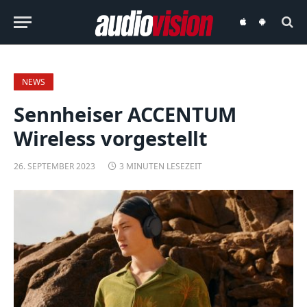
audiovision
audiovision
iOS-
Android-
App
App
NEWS
Sennheiser ACCENTUM
Wireless vorgestellt
26. SEPTEMBER 2023
3 MINUTEN LESEZEIT