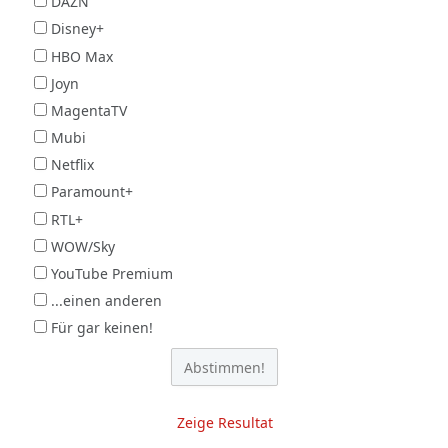
DAZN
Disney+
HBO Max
Joyn
MagentaTV
Mubi
Netflix
Paramount+
RTL+
WOW/Sky
YouTube Premium
...einen anderen
Für gar keinen!
Zeige Resultat