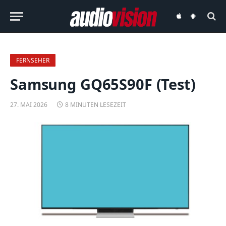
audiovision
audiovision
iOS-
Android-
App
App
FERNSEHER
Samsung GQ65S90F (Test)
27. MAI 2026
8 MINUTEN LESEZEIT