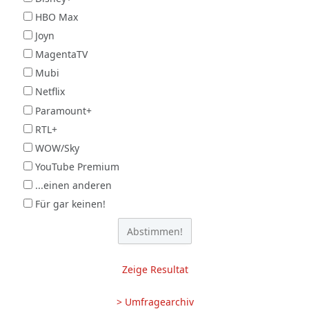
HBO Max
Joyn
MagentaTV
Mubi
Netflix
Paramount+
RTL+
WOW/Sky
YouTube Premium
...einen anderen
Für gar keinen!
Zeige Resultat
> Umfragearchiv