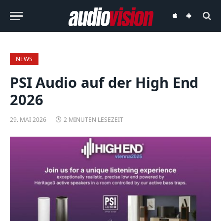
audiovision
audiovision
iOS-
Android-
App
App
NEWS
PSI Audio auf der High End
2026
29. MAI 2026
2 MINUTEN LESEZEIT