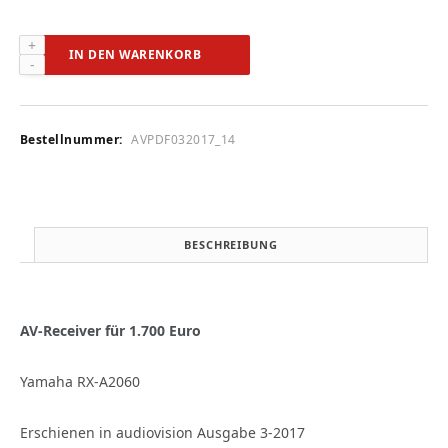
Yamaha
IN DEN WARENKORB
RX-
A2060
(audiovision
3-
Bestellnummer:
AVPDF032017_14
2017)
Menge
BESCHREIBUNG
AV-Receiver für 1.700 Euro
Yamaha RX-A2060
Erschienen in audiovision Ausgabe 3-2017