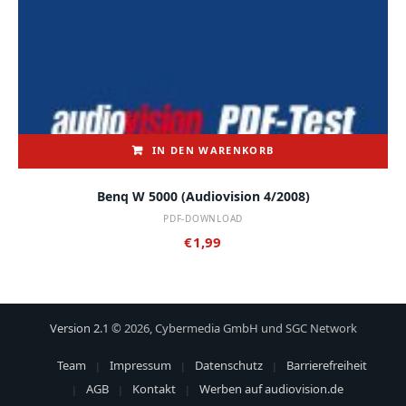
IN DEN WARENKORB
Benq W 5000 (audiovision 4/2008)
PDF-DOWNLOAD
€
1,99
Version 2.1
© 2026, Cybermedia GmbH und SGC Network
Team
Impressum
Datenschutz
Barrierefreiheit
AGB
Kontakt
Werben auf audiovision.de