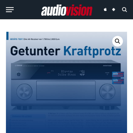
audiovision
audiovision
iOS-
Android-
App
App