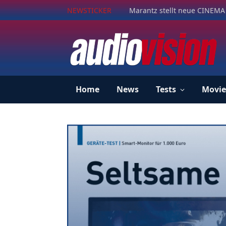
NEWSTICKER
Marantz stellt neue CINEMA 
Home
News
Tests
Movie