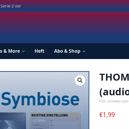
Serie 2 vor
s & More
Heft
Abo & Shop
THOM
(audio
PDF-DOWNLOAD
€
1,99