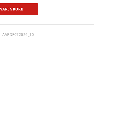
 WARENKORB
AVPDF072026_10