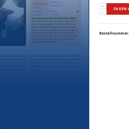
THOMSON
IN DEN
GO
PLUS
(audiovision
7-
Bestellnummer:
2026)
Menge