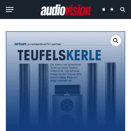
audiovision
audiovision
iOS-
Android-
App
App