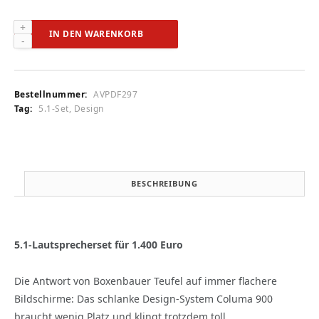
Teufel
IN DEN WARENKORB
Columa
900
(audiovision
6/2009)
Bestellnummer:
AVPDF297
Menge
Tag:
5.1-Set, Design
BESCHREIBUNG
5.1-Lautsprecherset für 1.400 Euro
Die Antwort von Boxenbauer Teufel auf immer flachere
Bildschirme: Das schlanke Design-System Columa 900
braucht wenig Platz und klingt trotzdem toll.