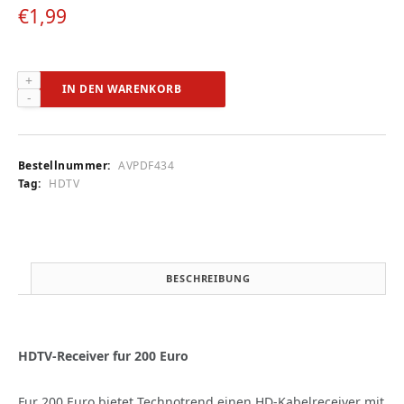
€
1,99
Technotrend
IN DEN WARENKORB
TT-
micro
C832
HDTV
Bestellnummer:
AVPDF434
(audiovision
Tag:
HDTV
8/2011)
Menge
BESCHREIBUNG
HDTV-Receiver fur 200 Euro
Fur 200 Euro bietet Technotrend einen HD-Kabelreceiver mit