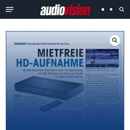
audiovision
audiovision
iOS-
Android-
App
App