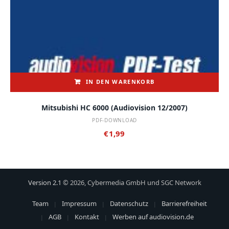
IN DEN WARENKORB
Mitsubishi HC 6000 (audiovision 12/2007)
PDF-DOWNLOAD
€
1,99
Version 2.1
© 2026, Cybermedia GmbH und SGC Network
Team
Impressum
Datenschutz
Barrierefreiheit
AGB
Kontakt
Werben auf audiovision.de