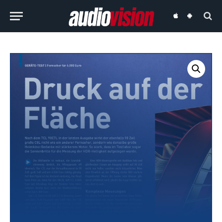
audiovision
audiovision
iOS-
Android-
App
App