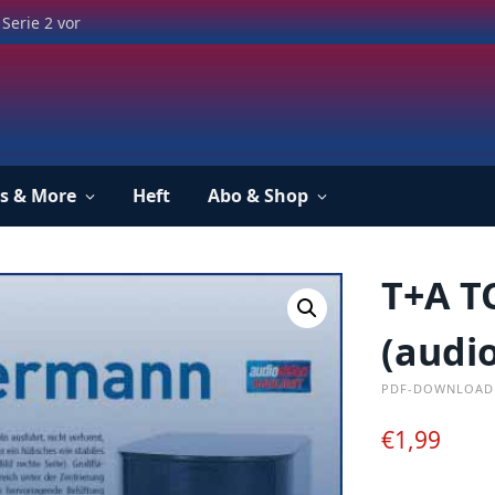
Serie 2 vor
s & More
Heft
Abo & Shop
T+A T
(audio
PDF-DOWNLOAD
€
1,99