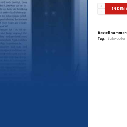
T+A
IN DEN
TCD
610
W
SE
Bestellnummer:
(audiovision
Tag:
Subwoofer
4/2014)
Menge