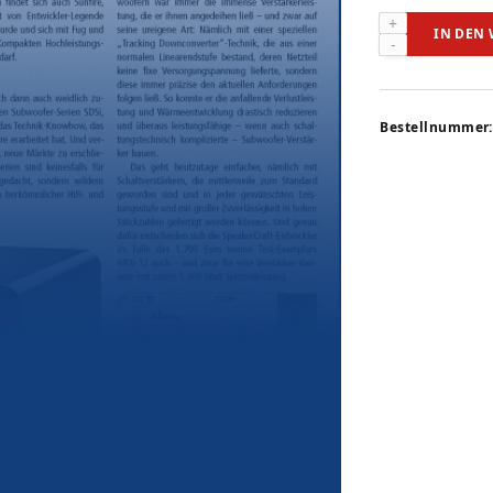
Speakercraft
IN DEN
HRSI-
12
(audiovision
08-
Bestellnummer:
2022)
Menge