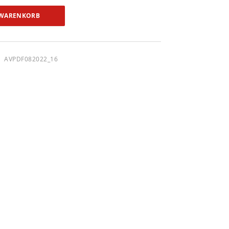
 WARENKORB
AVPDF082022_16