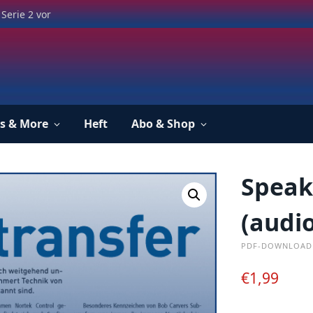
Serie 2 vor
s & More
Heft
Abo & Shop
Speak
(audio
PDF-DOWNLOAD
€
1,99