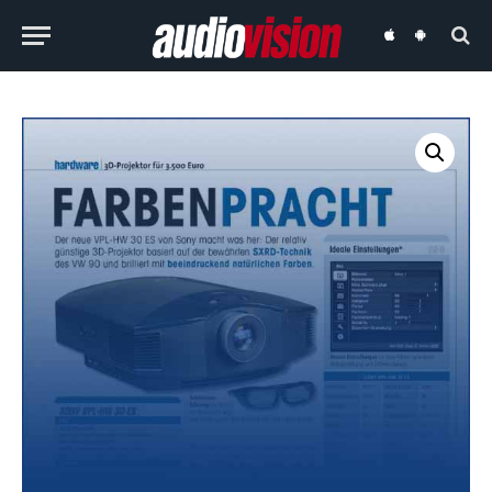
audiovision
audiovision
iOS-
Android-
App
App