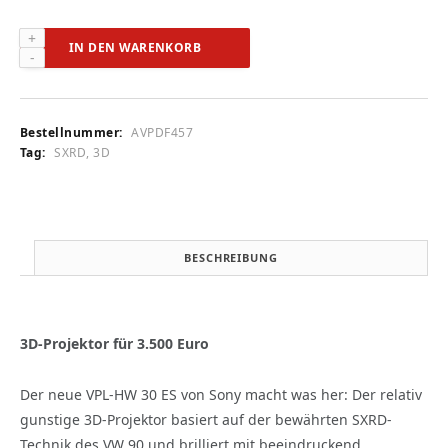
Sony
IN DEN WARENKORB
VPL-
HW
30
ES
Bestellnummer:
AVPDF457
(audiovision
Tag:
SXRD, 3D
11/2011)
Menge
BESCHREIBUNG
3D-Projektor für 3.500 Euro
Der neue VPL-HW 30 ES von Sony macht was her: Der relativ
gunstige 3D-Projektor basiert auf der bewährten SXRD-
Technik des VW 90 und brilliert mit beeindruckend