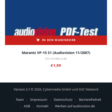
IN DEN WARENKORB
Marantz VP-15 S1 (audiovision 11/2007)
PDF-DOWNLOAD
€
1,99
Version 2.1
© 2026, Cybermedia GmbH und SGC Network
Team
Impressum
Datenschutz
Barrierefreiheit
AGB
Kontakt
Werben auf audiovision.de