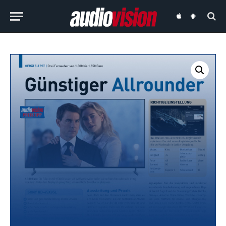
audiovision
audiovision
iOS-
Android-
App
App