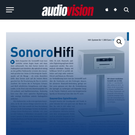
audiovision
audiovision
iOS-
Android-
App
App