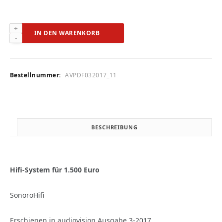
SonoroHifi
IN DEN WARENKORB
(audiovision
3-
2017)
Menge
Bestellnummer:
AVPDF032017_11
BESCHREIBUNG
Hifi-System für 1.500 Euro
SonoroHifi
Erschienen in audiovision Ausgabe 3-2017