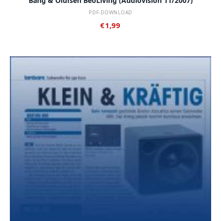
Bang & Olufsen BeoLiving (audiovision 11/2007)
PDF-DOWNLOAD
€
1,99