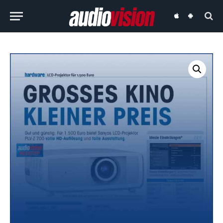
audiovision
audiovision
iOS-
Android-
App
App