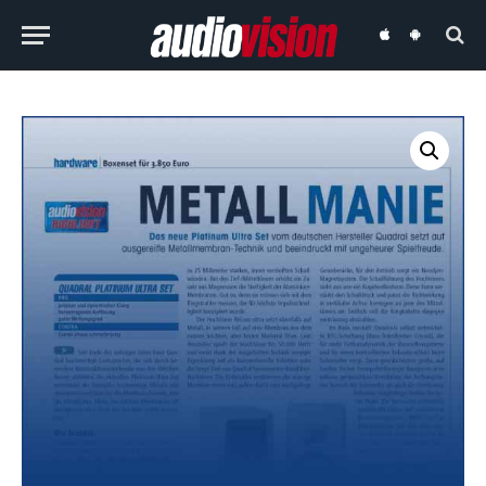
audiovision
audiovision
iOS-
Android-
App
App