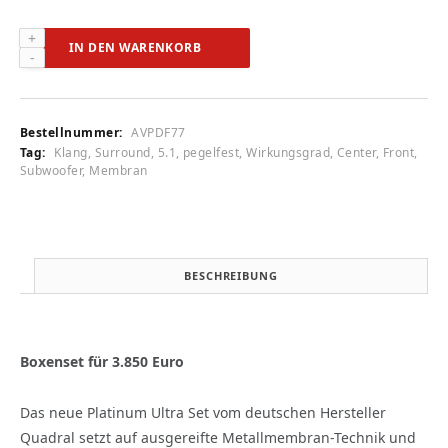
Quadral
IN DEN WARENKORB
Platinum
Ultra
Set
(audiovision
Bestellnummer:
AVPDF77
6/2008)
Tag:
Klang, Surround, 5.1, pegelfest, Wirkungsgrad, Center, Front,
Menge
Subwoofer, Membran
BESCHREIBUNG
Boxenset für 3.850 Euro
Das neue Platinum Ultra Set vom deutschen Hersteller
Quadral setzt auf ausgereifte Metallmembran-Technik und