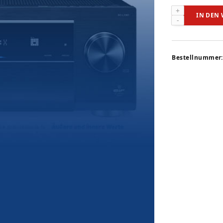
Pioneer
IN DEN
SC-
LX901
(audiovision
11-
Bestellnummer:
2016)
Menge