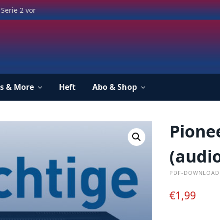
Serie 2 vor
s & More
Heft
Abo & Shop
Pione
(audio
PDF-DOWNLOAD
€
1,99