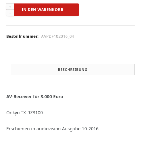
Onkyo
IN DEN WARENKORB
TX-
RZ3100
(audiovision
10-
Bestellnummer:
AVPDF102016_04
2016)
Menge
BESCHREIBUNG
AV-Receiver für 3.000 Euro
Onkyo TX-RZ3100
Erschienen in audiovision Ausgabe 10-2016