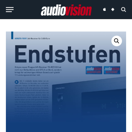
audiovision
audiovision
iOS-
Android-
App
App