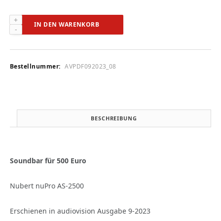
Nubert
IN DEN WARENKORB
nuPro
AS-
2500
(audiovision
Bestellnummer:
AVPDF092023_08
9-
2023)
Menge
BESCHREIBUNG
Soundbar für 500 Euro
Nubert nuPro AS-2500
Erschienen in audiovision Ausgabe 9-2023