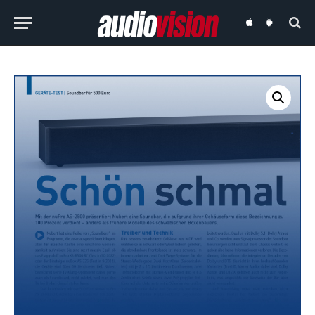
audiovision
audiovision
iOS-
Android-
App
App