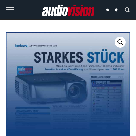
audiovision
audiovision
iOS-
Android-
App
App