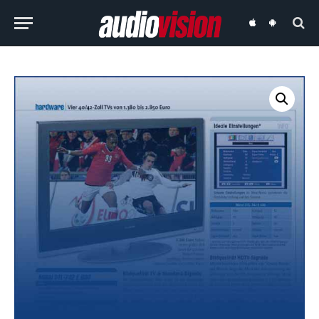
audiovision
audiovision
iOS-
Android-
App
App