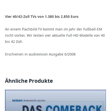
X20
E,
Sony
Vier 40/42-Zoll TVs von 1.380 bis 2.850 Euro
KDL-
40
An einem Flachbild-TV kommt man im Jahr der Fußball-EM
X
3500
nicht vorbei. Wir testen vier aktuelle Full-HD-Modelle von 40
(audiovision
bis 42 Zoll.
6/2008)
Menge
Erschienen in audiovision Ausgabe 6/2008
Ähnliche Produkte