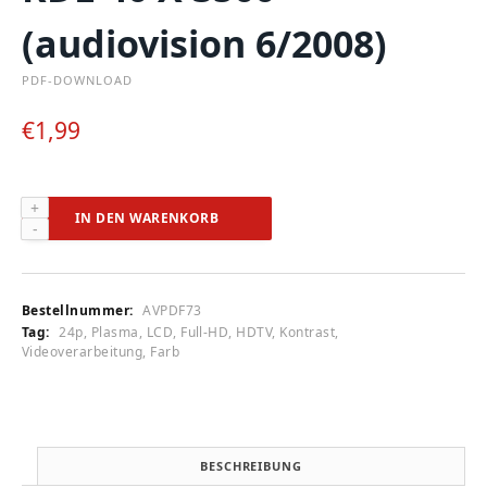
(audiovision 6/2008)
PDF-DOWNLOAD
€
1,99
Mirai
IN DEN WARENKORB
DTL-
742
E
600,
Bestellnummer:
AVPDF73
Panasonic
Tag:
24p, Plasma, LCD, Full-HD, HDTV, Kontrast,
TH-
Videoverarbeitung, Farb
42
PZ
85E,
Sharp
LC-
BESCHREIBUNG
42