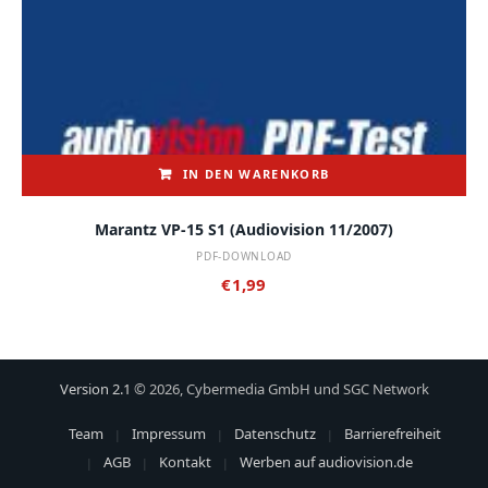
IN DEN WARENKORB
Marantz VP-15 S1 (audiovision 11/2007)
PDF-DOWNLOAD
€
1,99
Version 2.1
© 2026, Cybermedia GmbH und SGC Network
Team
Impressum
Datenschutz
Barrierefreiheit
AGB
Kontakt
Werben auf audiovision.de