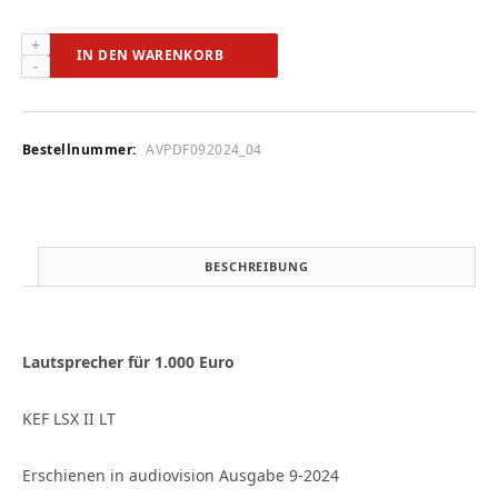
KEF
IN DEN WARENKORB
LSX
II
LT
(audiovision
Bestellnummer:
AVPDF092024_04
9-
2024)
Menge
BESCHREIBUNG
Lautsprecher für 1.000 Euro
KEF LSX II LT
Erschienen in audiovision Ausgabe 9-2024