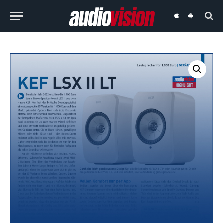
audiovision
audiovision
iOS-
Android-
App
App